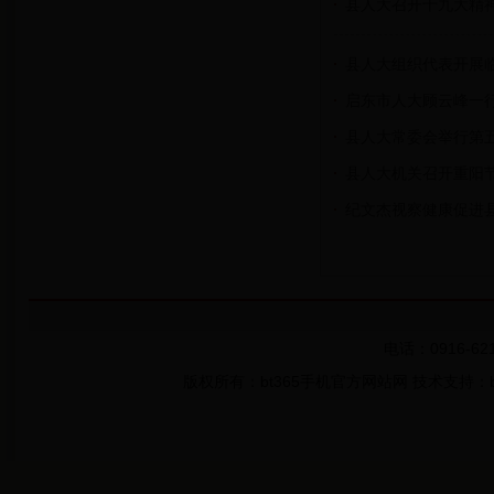
县人大召开十九大精
县人大组织代表开展
启东市人大顾云峰一
县人大常委会举行第
县人大机关召开重阳
纪文杰视察健康促进
电话：0916-621
版权所有：bt365手机官方网站网 技术支持：bt