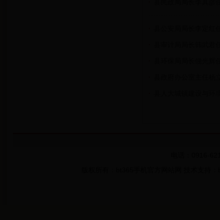
县民政局局长李其彦
县公安局局长李定红任 
县审计局局长韩武君
县环保局局长佃光辉
县政府办公室主任杨
县人大城镇建设与环
电话：0916-621
版权所有：bt365手机官方网站网 技术支持：bt