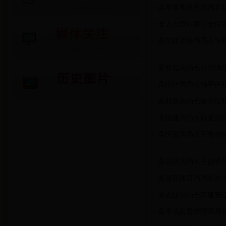
县发展和改革局局长
县人力资源和社会保
县交通运输局局长张
县安监局局长张积满
县统计局局长杨平任
县财政局局长徐东任
县住建局局长魏宝强
县经贸局局长王青林
县司法局局长王德平
县教育体育局局长孙 
县农业局局长苏建安
县市场监督管理局局