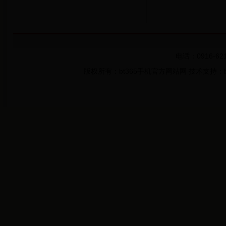
电话：0916-621
版权所有：bt365手机官方网站网 技术支持：bt