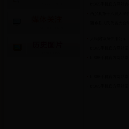
bt365手机官方网站
西乡县第十六届人民
西乡县人民代表大会
人民陪审员任用公示
bt365手机官方网
bt365手机官方网
bt365手机官方网
bt365手机官方网