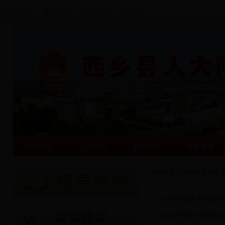
全国人大
陕西人大
汉中人大
市政府
网站首页
人大概况
要闻动态
监督视窗
当前位置：
网站首页
>>
人
bt365手机官方网
bt365手机官方网