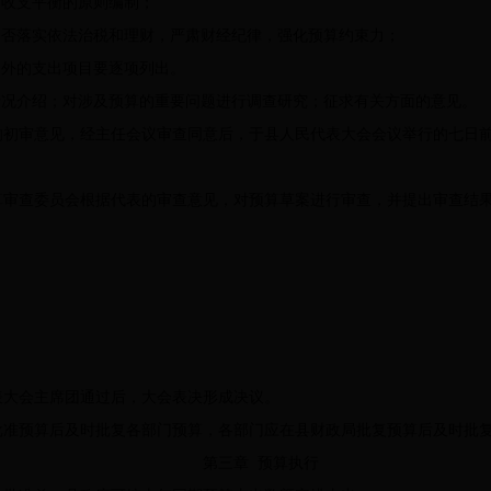
收支平衡的原则编制；
否落实依法治税和理财，严肃财经纪律，强化预算约束力；
外的支出项目要逐项列出。
况介绍；对涉及预算的重要问题进行调查研究；征求有关方面的意见。
初审意见，经主任会议审查同意后，于县人民代表大会会议举行的七日前
审查委员会根据代表的审查意见，对预算草案进行审查，并提出审查结
大会主席团通过后，大会表决形成决议。
准预算后及时批复各部门预算，各部门应在县财政局批复预算后及时批
第三章 预算执行