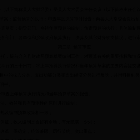
（以下简称县人大财经委）受县人大常委会主任会议（以下简称主任会议
草案；监督预算的执行；审查年度决算审计报告；向县人大常委会提出预
算草案；指导部门、乡镇年度预算的编制；负责预算的执行；具体编制
各部门、各单位和乡镇政府预算执行、决算及其它财务收支情况，进行审
第二章 预算审查
托，提前介入县财政局预算草案编制工作，对预算有关的重要指标和情况
举行的三十日前，将上年预算执行情况和当年预算草案的主要内容提交
目中的收入分类、支出功能分类和支出经济分类进行反映，并附科目到类
明书。
审查上年预算执行情况和当年预算草案的报告。
法、效益和具有预测性的原则进行编制；
规及编制预算政策相一致；
保证，收入编制是否留有余地，有无隐瞒、少列；
改革、保稳定，统筹兼顾、厉行节约、突出重点；