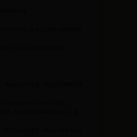
时编制调整方案。
举行的十日前，向县人大常委会报送调整方
同意后，向县人大常委会会议报告。
。
，包括收支决算总表、收支决算明细表和基
行和其他财政收支的审计工作报告。
审计，审计出的问题要限时依法纠正、处
，经主任会议同意后，向县人大常委会会议