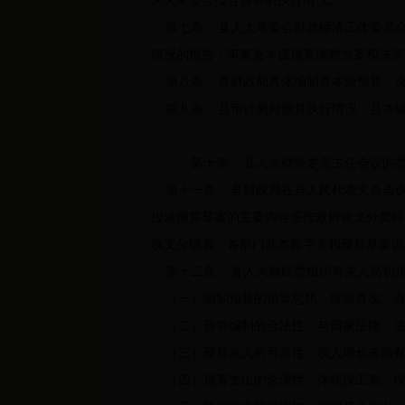
人大常委会报告预算的执行情况。
第七条 县人大常委会财政经济工作委员会
情况的报告；审查县本级预算调整方案和决算
第八条 县财政局具体编制县本级预算、决
第九条 县审计局对预算执行情况，县本级
第十条 县人大财经委受主任会议的委
第十一条 县财政局在县人民代表大会会议
报送预算草案的主要内容应按政府收支分类科
收支分级表、各部门基本数字表和预算草案说
第十二条 县人大财经委组织有关人员初步
（一）编制预算的指导思想。按照真实、合
（二）预算编制的合法性。与国家法律、法
（三）预算收入的可靠性。收入增长来源有
（四）预算支出的合理性。体现保工资、保