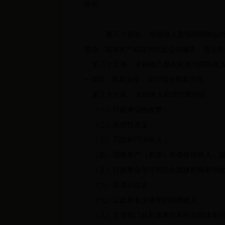
报告。
第三十四条 非税收入是指除税收以外
资源、国有资产或提供特定公共服务、准公共
第三十五条 非税收入是政府参与国民收入
一管理，统筹安排，实行综合预算管理。
第三十六条 非税收入管理范围包括：
（一）行政事业性收费；
（二）政府性基金；
（三）罚款和罚没收入；
（四）国有资产（资源）有偿使用收入，国
（五）行政事业单位和社会团体的服务性收
（六）彩票公益金；
（七）以政府名义接受的捐赠收入；
（八）主管部门从所属单位和社会团体依照