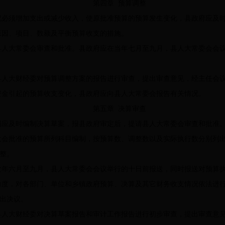
第四章 预算调整
必须增加支出或减少收入，使原批准预算的预算发生变化，县政府应及
因、项目、数额及平衡预算收支的措施。
人大常委会审查和批准。县政府应在当年七月至九月，县人大常委会会议
人大财经委对预算调整方案的报告进行审查，提出审查意见，经主任会议
金引起的预算收支变化，县政府应向县人大常委会报告有关情况。
第五章 决算审查
应及时编制决算草案，报县政府审定后，提请县人大常委会审查和批准
会批准的预算所列科目编制，按预算数、调整数以及实际执行数分别列出
整。
年六月至九月，县人大常委会会议举行的十日前报送，同时报送对预算执
度，对各部门、单位和乡镇政府预算、决算及其它财务收支情况依法进行
出决议。
人大财经委对决算草案报告和审计工作报告进行初步审查，提出审查意见