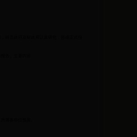
，转县政府及财政局认真研究，形成正式报
果报告。主要内容：
复所属各单位预算。