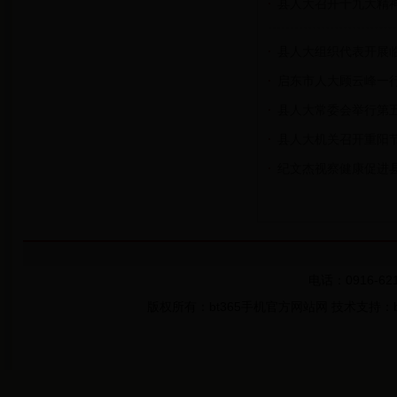
县人大召开十九大精
县人大组织代表开展
启东市人大顾云峰一
县人大常委会举行第
县人大机关召开重阳
纪文杰视察健康促进
电话：0916-621
版权所有：bt365手机官方网站网 技术支持：bt