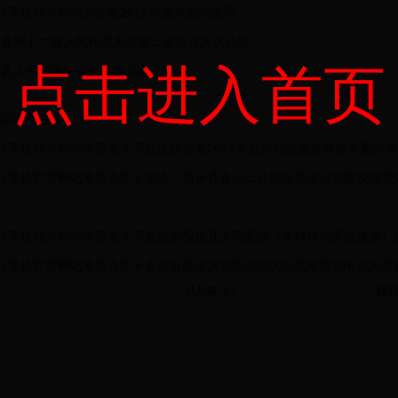
365手机官方网站办公室2016年预算编制说明
乡县第十六届人民代表大会第五次会议决议公告
点击进入首页
乡县人民代表大会常务委员会公告
民陪审员任用公示
365手机官方网站常委会关于批准西乡县2014年部分财政预算调整方案的
365手机官方网站常委会关于批准《西乡县食品工业园区基础设施建设融
365手机官方网站常委会关于县政府报送县人民医院（含精神病医院建设
365手机官方网站常委会关于县政府建设水东新区河滨大道南段和中央大
共10条 1/1
首页
上页
下页
尾页